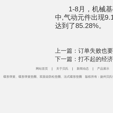
1-8月，机械基
中,气动元件出现9
达到了85.28%。
上一篇：
订单失败也要
下一篇：
打不起的经济
网站首页
|
关于贝氏
|
新闻动态
|
产品展示
碟形弹簧、碟形弹簧垫圈、双面齿防松垫圈、法式碟形垫圈
版权所有：扬州贝氏