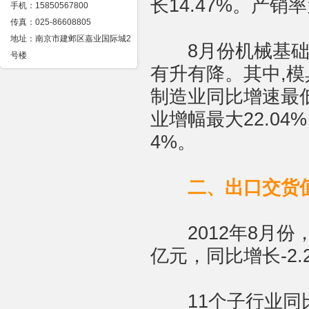
长14.47%。产销率
手机：15850567800
传真：025-86608805
地址：南京市建邺区嘉业国际城2
8月份机械基础件
号楼
有升有降。其中,模
制造业同比增速最低
业增幅最大22.0
4%。
二、出口交货值
2012年8月份，
亿元，同比增长-2.
11个子行业同比