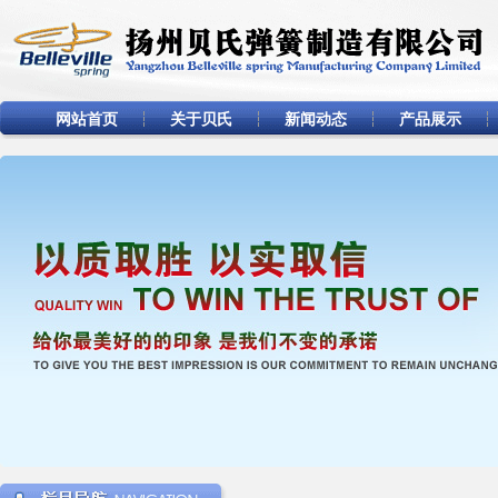
网站首页
关于贝氏
新闻动态
产品展示